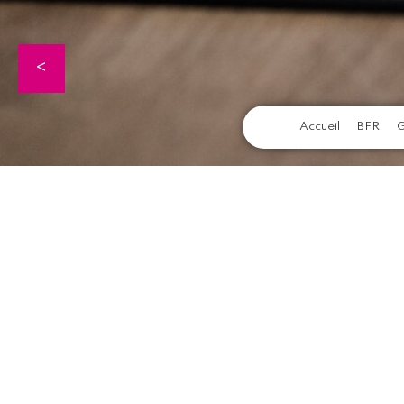
<
Accueil
BFR
G