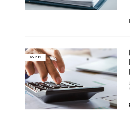
AVR
12