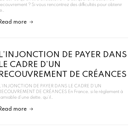
recouvrement ? Si vous rencontrez des difficultés pour obtenir
le…
Read more
L’INJONCTION DE PAYER DANS
LE CADRE D’UN
RECOUVREMENT DE CRÉANCES
L’INJONCTION DE PAYER DANS LE CADRE D’UN
RECOUVREMENT DE CRÉANCES En France, si le règlement à
l’amiable d’une dette, qu’il…
Read more