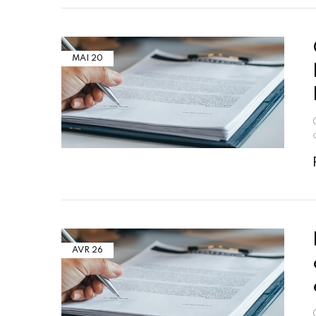
MAI
20
AVR
26