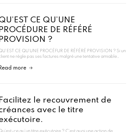
QU’EST CE QU’UNE
PROCÉDURE DE RÉFÉRÉ
PROVISION ?
QU’EST CE QU’UNE PROCÉFUR DE RÉFÉRÉ PROVISION ? Si un
client ne règle pas ses factures malgré une tentative amiable…
Read more
Facilitez le recouvrement de
créances avec le titre
exécutoire.
Qu’est-ce qu’un titre exécutoire ? C’est quoi une action de