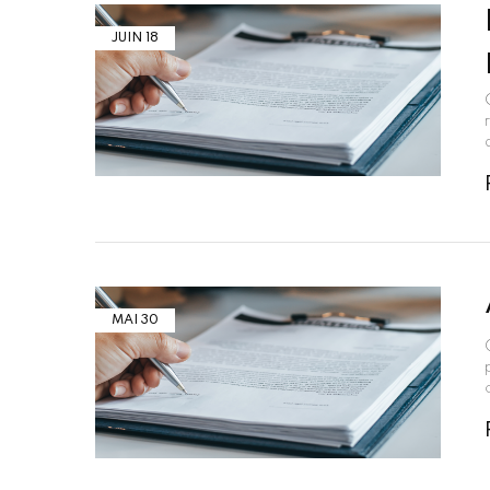
JUIN
18
MAI
30