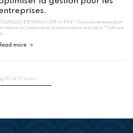
optimiser la gestion pour les
entreprises.
POURQUOI EXTERNALISER LA PAIE ? Gérer la rémunération
en interne ou l’externaliser à un prestataire spécialisé ? Telle est
la…
Read more
ng
10
of
10
posts