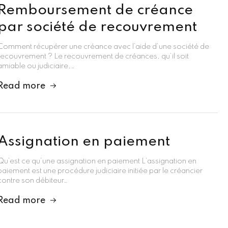
Remboursement de créance
par société de recouvrement
Comment récupérer une créance avec l’aide d’une société de
recouvrement ? Le recouvrement de créances, qu’il soit
amiable ou judiciaire,…
Read more
Assignation en paiement
Qu’est ce qu’une assignation en paiement L’assignation en
paiement est une procédure judiciaire initiée par le créancier
contre son débiteur…
Read more