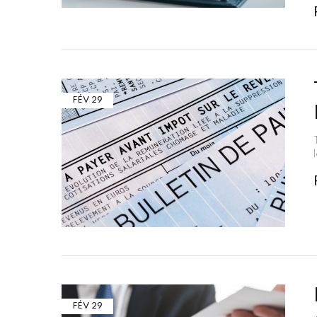
FÉV
29
FÉV
29